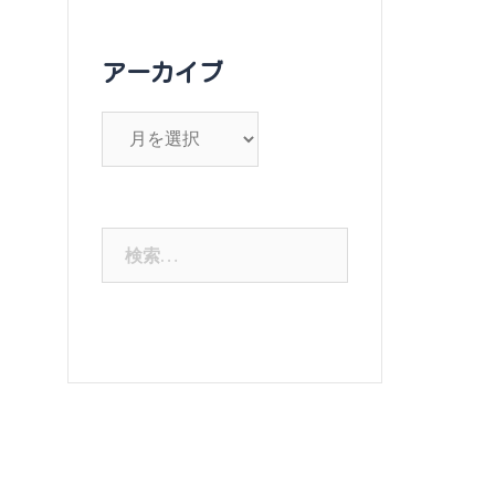
アーカイブ
ア
ー
カ
イ
検
ブ
索: