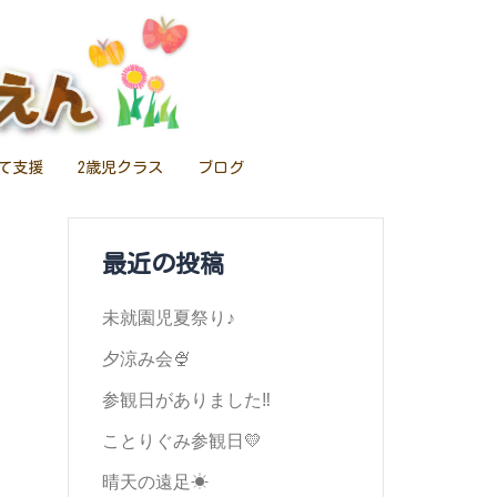
て支援
2歳児クラス
ブログ
最近の投稿
未就園児夏祭り♪
夕涼み会🍨
参観日がありました‼️
ことりぐみ参観日💛
晴天の遠足☀