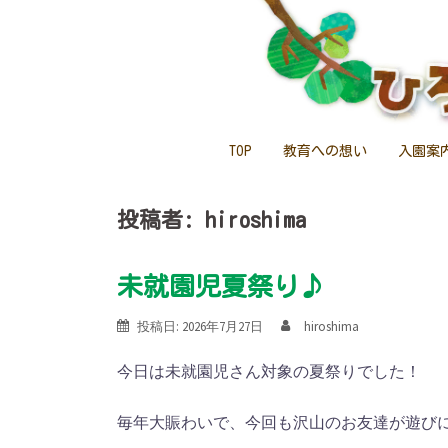
コ
ン
テ
ン
ツ
へ
TOP
教育への想い
入園案
ス
キ
投稿者:
hiroshima
ッ
プ
未就園児夏祭り♪
投稿日:
2026年7月27日
hiroshima
今日は未就園児さん対象の夏祭りでした！
毎年大賑わいで、今回も沢山のお友達が遊び