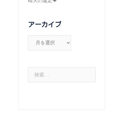
晴天の遠足☀
アーカイブ
ア
ー
カ
イ
検
ブ
索: