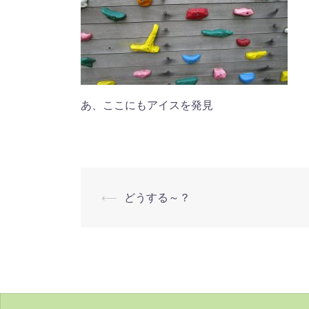
あ、ここにもアイスを発見
投
⟵
どうする～？
稿
ナ
ビ
ゲ
ー