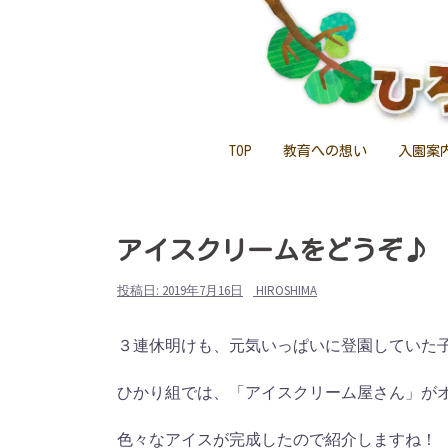
コ
ン
テ
ン
ツ
へ
TOP
教育への想い
入園案
ス
キ
ッ
アイスクリームをどうぞ♪
プ
投稿日:
2019年7月16日
HIROSHIMA
３連休明けも、元気いっぱいに登園していた
ひかり組では、「アイスクリーム屋さん」が
色々なアイスが完成したので紹介しますね！