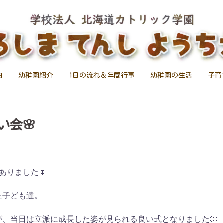
内
幼稚園紹介
1日の流れ＆年間行事
幼稚園の生活
子育
い会🌸
ありました🌷
た子ども達。
、当日は立派に成長した姿が見られる良い式となりました👏