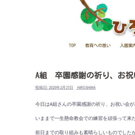
コ
ン
テ
ン
ツ
へ
TOP
教育への想い
入園案
ス
キ
ッ
A組 卒園感謝の祈り、お祝
プ
投稿日:
2025年2月27日
HIROSHIMA
今日はA組さんの卒園感謝の祈り、お祝い会が
いままで一生懸命教会での練習を頑張って来
前日までの取り組みも素晴らしいものでしたが