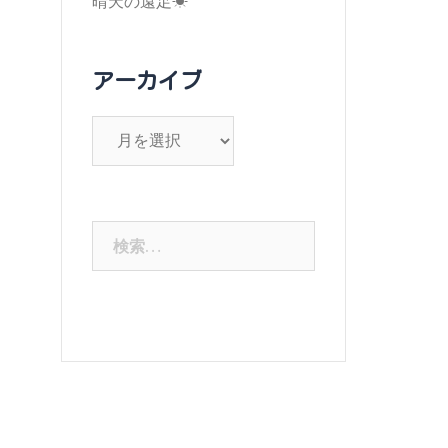
晴天の遠足☀
アーカイブ
ア
ー
カ
イ
検
ブ
索: