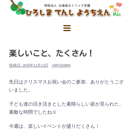
コ
ン
テ
ン
ツ
へ
ス
楽しいこと、たくさん！
キ
投稿日:
2025年12月12日
HIROSHIMA
ッ
プ
先日はクリスマスお祝い会のご参加、ありがとうござ
いました。
子ども達の活き活きとした素晴らしい姿が見られた、
素敵な時間でしたね☺
今週は、楽しいイベントが盛りだくさん！